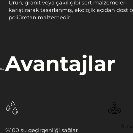
n
Ürün, granit veya çakıl gibi sert malzemeleri
a
karıştırarak tasarlanmış, ekolojik açıdan dost b
₺
5
poliüretan malzemedir
0
,
0
0
Avantajlar
04.
Su v
%100 su geçirgenliği sağlar