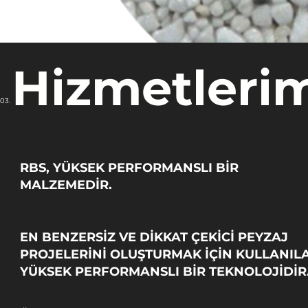
Hizmetleri
03.
Taş Halı Reçineli Kaplama Taşı – Oxford White
Fiyat
₺50,00
₺50,00
/
1kg
RBS, YÜKSEK PERFORMANSLI BİR
1
MALZEMEDİR.
K
i
l
o
g
EN BENZERSİZ VE DİKKAT ÇEKİCİ PEYZAJ
r
a
PROJELERİNİ OLUŞTURMAK İÇİN KULLANIL
m
b
YÜKSEK PERFORMANSLI BİR TEKNOLOJİDİR
a
ş
ı