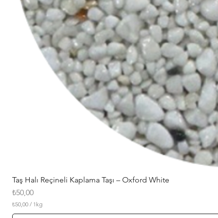
Taş Halı Reçineli Kaplama Taşı – Oxford White
Fiyat
₺50,00
₺50,00
/
1kg
1