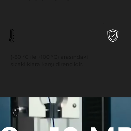
(-80 °C ile +100 °C) arasındaki
sıcaklıklara karşı dirençlidir.