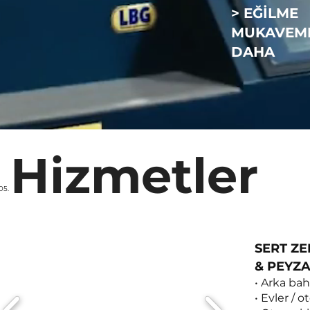
> EĞİLME
MUKAVEM
DAHA
Hizmetler
05.
SERT Z
& PEYZ
• Arka bah
• Evler / o