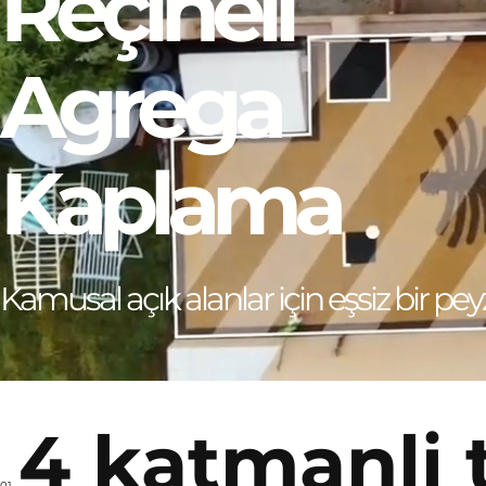
Reçineli
Agrega
Kaplama
Kamusal açık alanlar için eşsiz bir p
4 katmanli t
01.