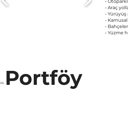
• Otoparkl
• Araç yoll
• Yürüyüş 
• Kamusal
• Bahçeler
• Yüzme h
Portföy
06.