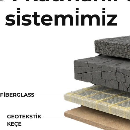
si̇stemi̇mi̇z
FİBERGLASS
GEOTEKSTİK
KEÇE