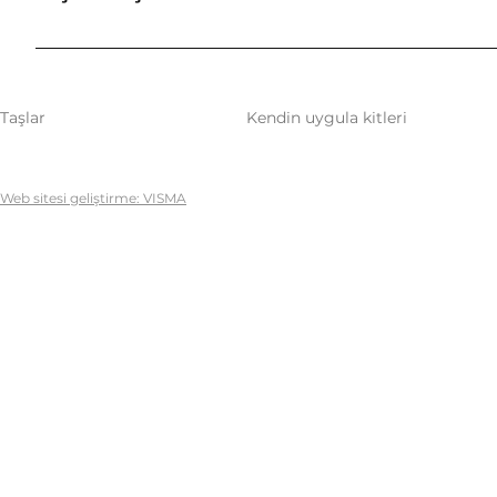
Kaplama kişiselleştirilebilir mi? Evet, kaplama her tür
oluşturuluyor? Tasarım, yerinde alüminyum profiller 
Taşlar
Kendin uygula kitleri
Web sitesi geliştirme: VISMA