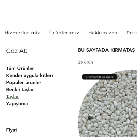
Hizmetlerimiz
Ürünlerımız
Hakkımızda
Por
Göz At:
BU SAYFADA KIRMATAŞ S
26 ürün
Tüm Ürünler
Kendin uygula kitleri
Minimum 25 kg sipariş
Popüler ürünler
Renkli taşlar
Taşlar
Yapıştırıcı
Fiyat