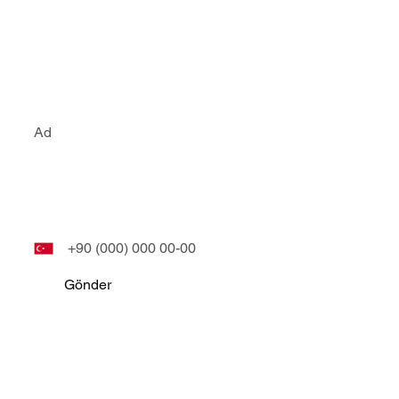
Bizim ile ileti
E-Posta
Phone
Gönder