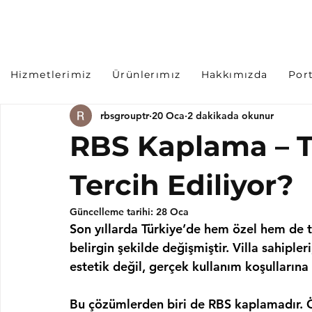
Hizmetlerimiz
Ürünlerımız
Hakkımızda
Por
rbsgrouptr
20 Oca
2 dakikada okunur
RBS Kaplama – T
Tercih Ediliyor?
Güncelleme tarihi:
28 Oca
Son yıllarda Türkiye’de hem özel hem de t
belirgin şekilde değişmiştir. Villa sahipler
estetik değil, gerçek kullanım koşulların
Bu çözümlerden biri de 
RBS kaplama
dır.