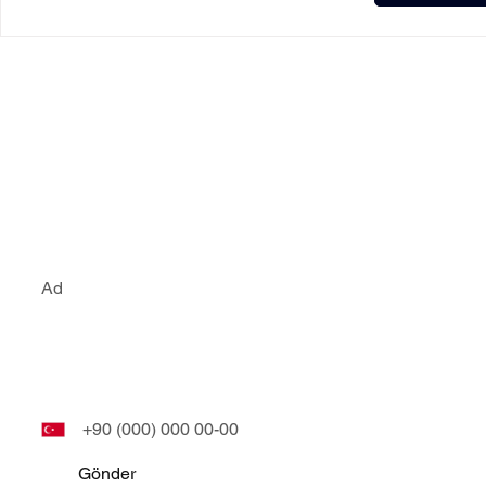
Bizim ile ileti
E-Posta
Phone
Gönder