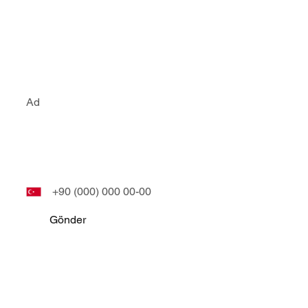
Bizim ile ileti
E-Posta
Phone
Gönder